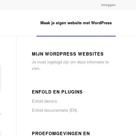
Inloggen
Maak je eigen website met WordPress
MIJN WORDPRESS WEBSITES
Je moet ingelogd zijn om deze informatie te
zien.
ENFOLD EN PLUGINS
Enfold demo’s
Enfold documentatie (EN)
PROEFOMGEVINGEN EN